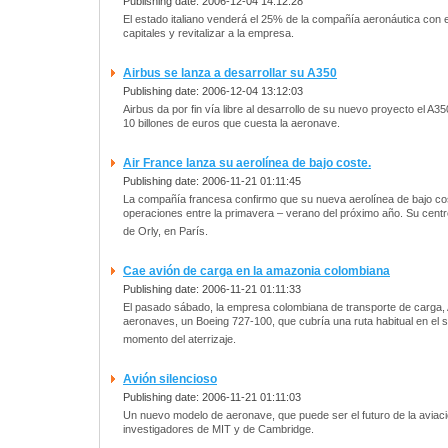
Publishing date: 2006-12-04 14:12:28
El estado italiano venderá el 25% de la compañía aeronáutica con el
capitales y revitalizar a la empresa.
Airbus se lanza a desarrollar su A350
Publishing date: 2006-12-04 13:12:03
Airbus da por fin vía libre al desarrollo de su nuevo proyecto el A
10 billones de euros que cuesta la aeronave.
Air France lanza su aerolínea de bajo coste.
Publishing date: 2006-11-21 01:11:45
La compañía francesa confirmo que su nueva aerolínea de bajo cost
operaciones entre la primavera – verano del próximo año. Su cent
de Orly, en París.
Cae avión de carga en la amazonia colombiana
Publishing date: 2006-11-21 01:11:33
El pasado sábado, la empresa colombiana de transporte de carga,
aeronaves, un Boeing 727-100, que cubría una ruta habitual en el s
momento del aterrizaje.
Avión silencioso
Publishing date: 2006-11-21 01:11:03
Un nuevo modelo de aeronave, que puede ser el futuro de la aviaci
investigadores de MIT y de Cambridge.