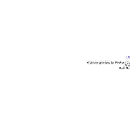
Ph
Web site optimized for FireFox | C
All 
Build No